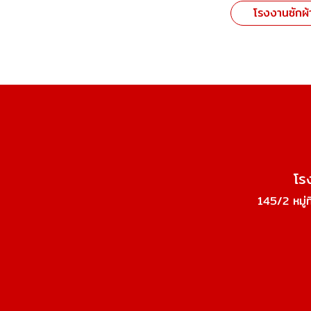
โรงงานซักผ
โร
145/2 หมู่