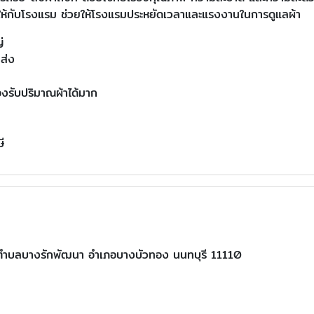
ยให้กับโรงแรม ช่วยให้โรงแรมประหยัดเวลาและแรงงานในการดูแลผ้า
่
มส่ง
องรับปริมาณผ้าได้มาก
ี
 ตำบลบางรักพัฒนา อำเภอบางบัวทอง นนทบุรี 11110