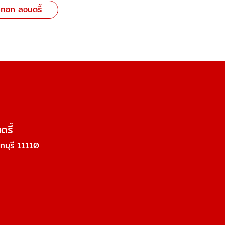
กอก ลอนดรี้
รี้
ทบุรี 11110